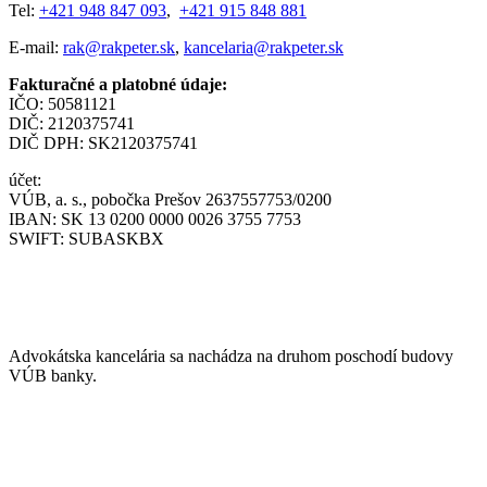
Tel:
+421 948 847 093
,
+421 915 848 881
E-mail:
rak@rakpeter.sk
,
kancelaria@rakpeter.sk
Fakturačné a platobné údaje:
IČO: 50581121
DIČ: 2120375741
DIČ DPH: SK2120375741
účet:
VÚB, a. s., pobočka Prešov 2637557753/0200
IBAN: SK 13 0200 0000 0026 3755 7753
SWIFT: SUBASKBX
NÁJDETE NÁS
Advokátska kancelária sa nachádza na druhom poschodí budovy
VÚB banky.