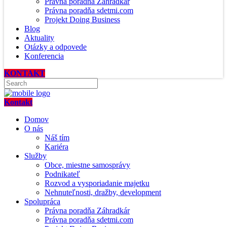
Právna poradňa Záhradkár
Právna poradňa sdetmi.com
Projekt Doing Business
Blog
Aktuality
Otázky a odpovede
Konferencia
KONTAKT
Kontakt
Domov
O nás
Náš tím
Kariéra
Služby
Obce, miestne samosprávy
Podnikateľ
Rozvod a vysporiadanie majetku
Nehnuteľnosti, dražby, development
Spolupráca
Právna poradňa Záhradkár
Právna poradňa sdetmi.com