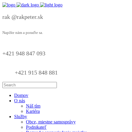
rak @rakpeter.sk
Napíšte nám a poraďte sa.
+421 948 847 093
+421 915 848 881
Domov
O nás
Náš tím
Kariéra
Služby
Obce, miestne samosprávy
Podnikateľ