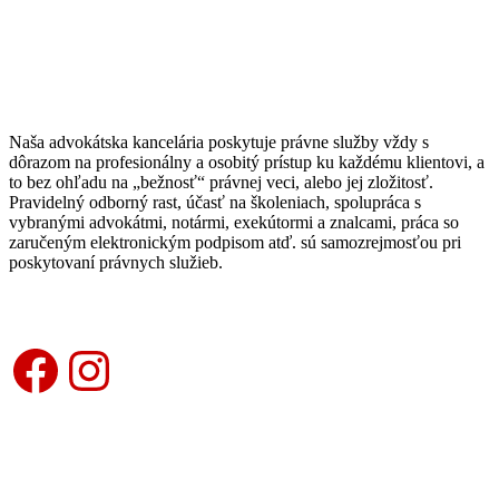
Naša advokátska kancelária poskytuje právne služby vždy s
dôrazom na profesionálny a osobitý prístup ku každému klientovi, a
to bez ohľadu na „bežnosť“ právnej veci, alebo jej zložitosť.
Pravidelný odborný rast, účasť na školeniach, spolupráca s
vybranými advokátmi, notármi, exekútormi a znalcami, práca so
zaručeným elektronickým podpisom atď. sú samozrejmosťou pri
poskytovaní právnych služieb.
Facebook
Instagram
KONTAKTUJTE NÁS