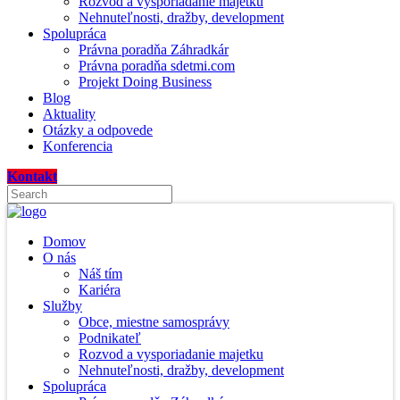
Rozvod a vysporiadanie majetku
Nehnuteľnosti, dražby, development
Spolupráca
Právna poradňa Záhradkár
Právna poradňa sdetmi.com
Projekt Doing Business
Blog
Aktuality
Otázky a odpovede
Konferencia
Kontakt
Domov
O nás
Náš tím
Kariéra
Služby
Obce, miestne samosprávy
Podnikateľ
Rozvod a vysporiadanie majetku
Nehnuteľnosti, dražby, development
Spolupráca