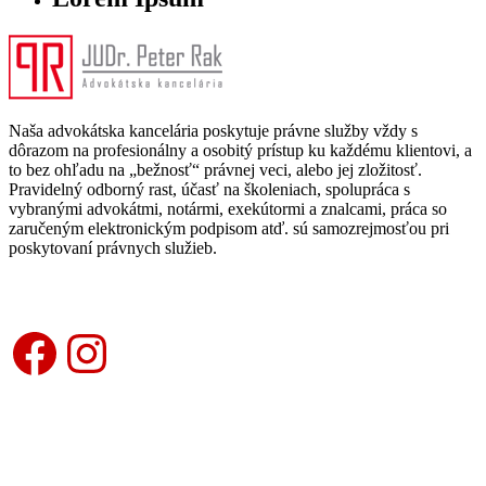
Naša advokátska kancelária poskytuje právne služby vždy s
dôrazom na profesionálny a osobitý prístup ku každému klientovi, a
to bez ohľadu na „bežnosť“ právnej veci, alebo jej zložitosť.
Pravidelný odborný rast, účasť na školeniach, spolupráca s
vybranými advokátmi, notármi, exekútormi a znalcami, práca so
zaručeným elektronickým podpisom atď. sú samozrejmosťou pri
poskytovaní právnych služieb.
Facebook
Instagram
KONTAKTUJTE NÁS