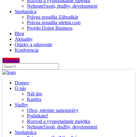
Rozvod a vysporiadanie majetku
Nehnuteľnosti, dražby, development
Spolupráca
Právna poradňa Záhradkár
Právna poradňa sdetmi.com
Projekt Doing Business
Blog
Aktuality
Otázky a odpovede
Konferencia
Kontakt
Domov
O nás
Náš tím
Kariéra
Služby
Obce, miestne samosprávy
Podnikateľ
Rozvod a vysporiadanie majetku
Nehnuteľnosti, dražby, development
Spolupráca