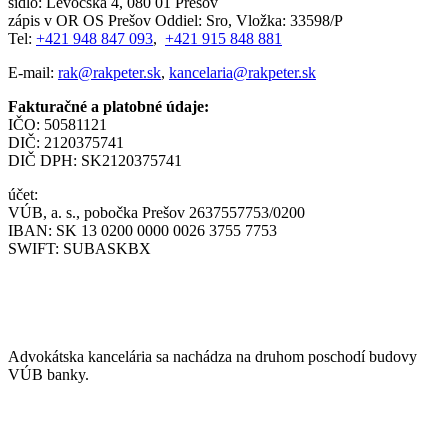
sídlo: Levočská 4, 080 01 Prešov
zápis v OR OS Prešov Oddiel: Sro, Vložka: 33598/P
Tel:
+421 948 847 093
,
+421 915 848 881
E-mail:
rak@rakpeter.sk
,
kancelaria@rakpeter.sk
Fakturačné a platobné údaje:
IČO: 50581121
DIČ: 2120375741
DIČ DPH: SK2120375741
účet:
VÚB, a. s., pobočka Prešov 2637557753/0200
IBAN: SK 13 0200 0000 0026 3755 7753
SWIFT: SUBASKBX
NÁJDETE NÁS
Advokátska kancelária sa nachádza na druhom poschodí budovy
VÚB banky.