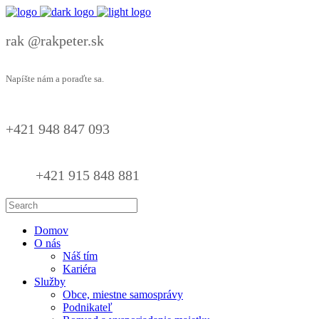
rak @rakpeter.sk
Napíšte nám a poraďte sa.
+421 948 847 093
+421 915 848 881
Domov
O nás
Náš tím
Kariéra
Služby
Obce, miestne samosprávy
Podnikateľ