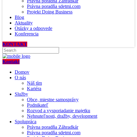
Právna poradňa Záhradkár
Právna poradňa sdetmi.com
Projekt Doing Business
Blog
Aktuality
Otázky a odpovede
Konferencia
KONTAKT
Kontakt
Domov
O nás
Náš tím
Kariéra
Služby
Obce, miestne samosprávy
Podnikateľ
Rozvod a vysporiadanie majetku
Nehnuteľnosti, dražby, development
Spolupráca
Právna poradňa Záhradkár
Právna poradňa sdetmi.com