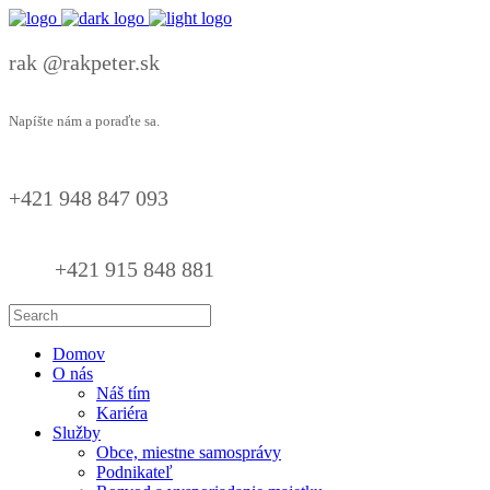
rak @rakpeter.sk
Napíšte nám a poraďte sa.
+421 948 847 093
+421 915 848 881
Domov
O nás
Náš tím
Kariéra
Služby
Obce, miestne samosprávy
Podnikateľ