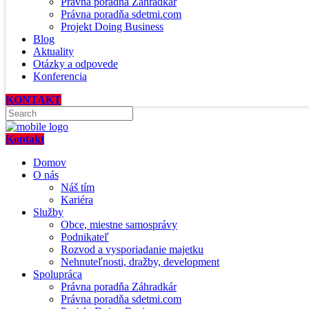
Právna poradňa Záhradkár
Právna poradňa sdetmi.com
Projekt Doing Business
Blog
Aktuality
Otázky a odpovede
Konferencia
KONTAKT
Kontakt
Domov
O nás
Náš tím
Kariéra
Služby
Obce, miestne samosprávy
Podnikateľ
Rozvod a vysporiadanie majetku
Nehnuteľnosti, dražby, development
Spolupráca
Právna poradňa Záhradkár
Právna poradňa sdetmi.com