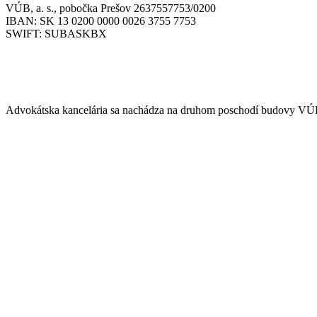
VÚB, a. s., pobočka Prešov 2637557753/0200
IBAN: SK 13 0200 0000 0026 3755 7753
SWIFT: SUBASKBX
NÁJDETE NÁS
Advokátska kancelária sa nachádza na druhom poschodí budovy VÚ