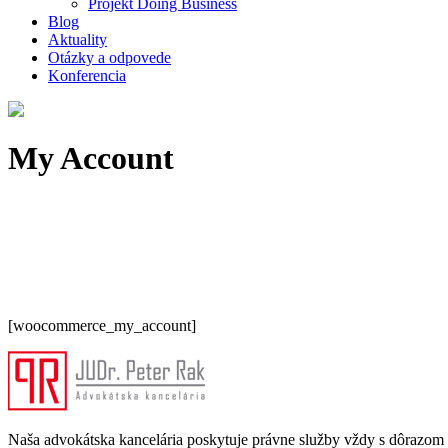
Projekt Doing Business
Blog
Aktuality
Otázky a odpovede
Konferencia
My Account
[woocommerce_my_account]
Naša advokátska kancelária poskytuje právne služby vždy s dôrazom na