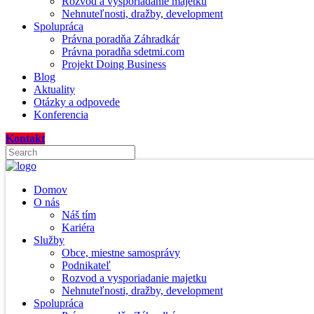
Rozvod a vysporiadanie majetku
Nehnuteľnosti, dražby, development
Spolupráca
Právna poradňa Záhradkár
Právna poradňa sdetmi.com
Projekt Doing Business
Blog
Aktuality
Otázky a odpovede
Konferencia
Kontakt
Domov
O nás
Náš tím
Kariéra
Služby
Obce, miestne samosprávy
Podnikateľ
Rozvod a vysporiadanie majetku
Nehnuteľnosti, dražby, development
Spolupráca