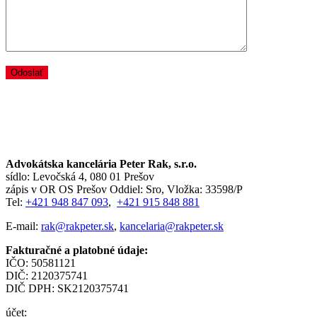
KONTAKTNÉ INFORMÁCIE
Advokátska kancelária Peter Rak, s.r.o.
sídlo: Levočská 4, 080 01 Prešov
zápis v OR OS Prešov Oddiel: Sro, Vložka: 33598/P
Tel:
+421 948 847 093
,
+421 915 848 881
E-mail:
rak@rakpeter.sk
,
kancelaria@rakpeter.sk
Fakturačné a platobné údaje:
IČO: 50581121
DIČ: 2120375741
DIČ DPH: SK2120375741
účet: